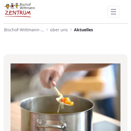
Eine riesige Freude zum Uns
Skip to Main Content
Bischof-Wittmann-Zentrum
über uns
Aktuelles