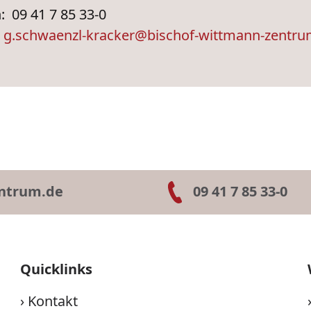
: 09 41 7 85 33-0
:
g.schwaenzl-kracker@bischof-wittmann-zentru
ntrum.de
09 41 7 85 33-0
Quicklinks
›
Kontakt