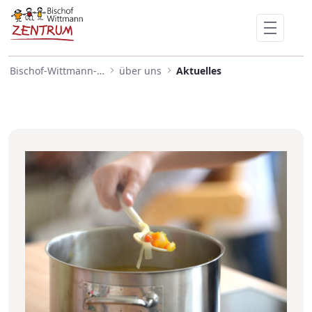
Trägerwechsel Kinderhaus Ha
Skip to Main Content
Bischof-Wittmann-Zentrum
über uns
Aktuelles