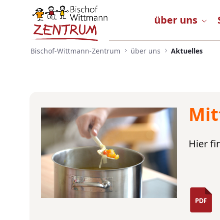
Beeindruckende 39 Jahre im 
Skip to Main Content
über uns
Bischof-Wittmann-Zentrum
über uns
Aktuelles
Mit
Hier f