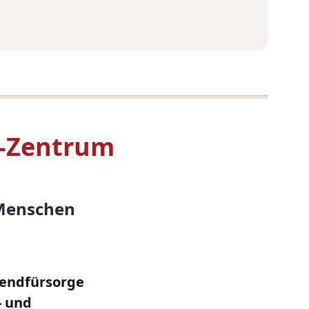
n-Zentrum
 Menschen
gendfürsorge
- und