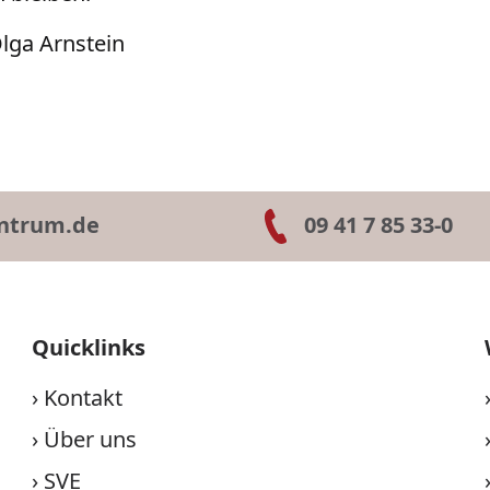
Olga Arnstein
ntrum.de
09 41 7 85 33-0
Quicklinks
›
Kontakt
›
Über uns
›
SVE