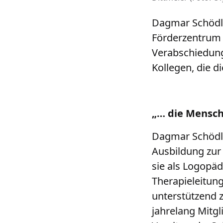
Dagmar Schödl 
Förderzentrum 
Verabschiedung
Kollegen, die d
„… die Mensc
Dagmar Schödl 
Ausbildung zur
sie als Logopä
Therapieleitun
unterstützend 
jahrelang Mitg