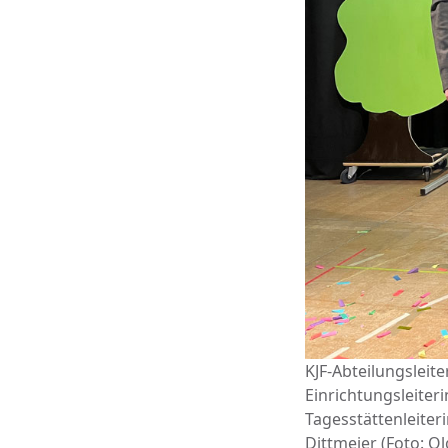
KJF-Abteilungsleit
Einrichtungsleiter
Tagesstättenleiter
Dittmeier (Foto: Ol