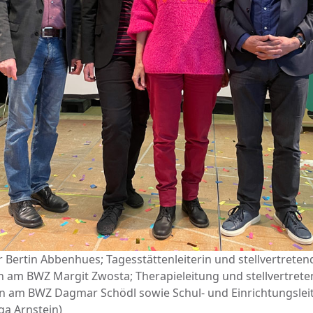
er Bertin Abbenhues; Tagesstättenleiterin und stellvertreten
in am BWZ Margit Zwosta; Therapieleitung und stellvertret
in am BWZ Dagmar Schödl sowie Schul- und Einrichtungslei
ga Arnstein)