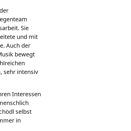
der
llegenteam
arbeit. Sie
eitete und mit
te. Auch der
 Musik bewegt
ahlreichen
, sehr intensiv
hren Interessen
 menschlich
hödl selbst
immer in