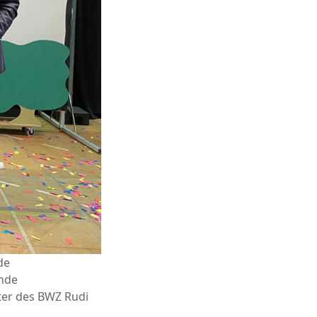
de
ende
ter des BWZ Rudi