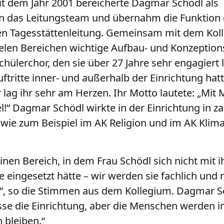
it dem Jahr 2001 bereicherte Dagmar Schödl als
n das Leitungsteam und übernahm die Funktion 
den Tagesstättenleitung. Gemeinsam mit dem Ko
 vielen Bereichen wichtige Aufbau- und Konzeptions
hülerchor, den sie über 27 Jahre sehr engagiert l
uftritte inner- und außerhalb der Einrichtung hat
 lag ihr sehr am Herzen. Ihr Motto lautete: „Mit
l!“ Dagmar Schödl wirkte in der Einrichtung in z
 wie zum Beispiel im AK Religion und im AK Klima
nen Bereich, in dem Frau Schödl sich nicht mit i
e eingesetzt hätte – wir werden sie fachlich und
“, so die Stimmen aus dem Kollegium. Dagmar Sc
asse die Einrichtung, aber die Menschen werden 
bleiben.“