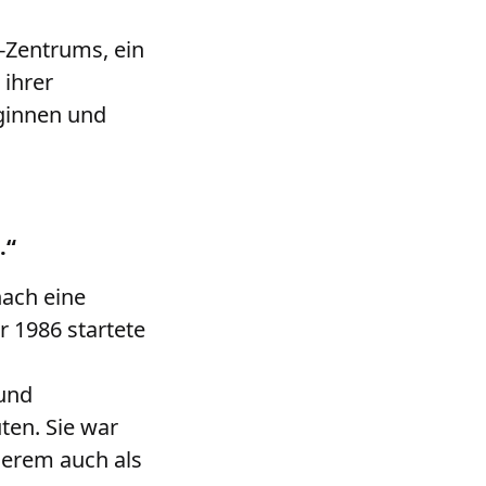
-Zentrums, ein
 ihrer
ginnen und
.“
ach eine
 1986 startete
 und
ten. Sie war
derem auch als