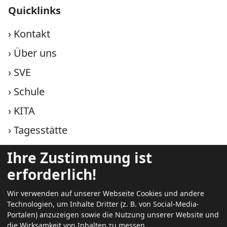
Quicklinks
›
Kontakt
›
Über uns
›
SVE
›
Schule
›
KITA
›
Tagesstätte
›
Therapie
Ihre Zustimmung ist
erforderlich!
Weitere Infos
Wir verwenden auf unserer Webseite Cookies und andere
Technologien, um Inhalte Dritter (z. B. von Social-Media-
›
aktuell
Portalen) anzuzeigen sowie die Nutzung unserer Website und
die Wirksamkeit von Inhalten zu messen.